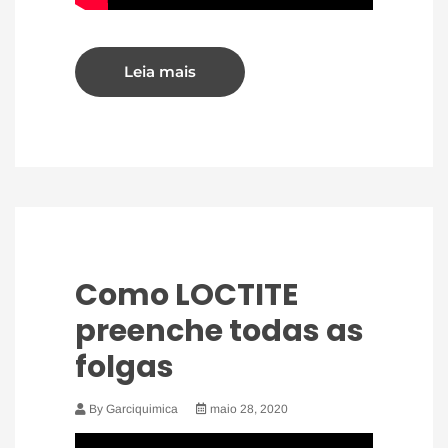
Leia mais
Como LOCTITE
preenche todas as
folgas
By Garciquimica
maio 28, 2020