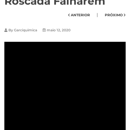
Roscada Falharem
|
ANTERIOR
PRÓXIMO
By
Garciquimica
maio 12, 2020